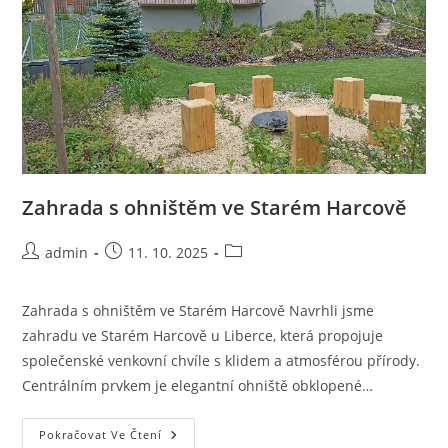
Zahrada s ohništěm ve Starém Harcově
Autor
Příspěvek
Rubriky
admin
11. 10. 2025
příspěvku
byl
příspěvku
publikován
Zahrada s ohništěm ve Starém Harcově Navrhli jsme
zahradu ve Starém Harcově u Liberce, která propojuje
společenské venkovní chvíle s klidem a atmosférou přírody.
Centrálním prvkem je elegantní ohniště obklopené…
Zahrada
Pokračovat Ve Čtení