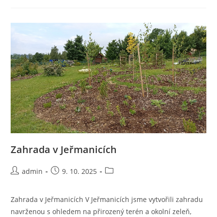
Zahrada v Jeřmanicích
Autor
Příspěvek
Rubriky
admin
9. 10. 2025
příspěvku
byl
příspěvku
publikován
Zahrada v Jeřmanicích V Jeřmanicích jsme vytvořili zahradu
navrženou s ohledem na přirozený terén a okolní zeleň,