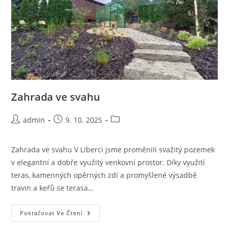
Zahrada ve svahu
Autor
Příspěvek
Rubriky
admin
9. 10. 2025
příspěvku
byl
příspěvku
publikován
Zahrada ve svahu V Liberci jsme proměnili svažitý pozemek
v elegantní a dobře využitý venkovní prostor. Díky využití
teras, kamenných opěrných zdí a promyšlené výsadbě
travin a keřů se terasa…
Zahrada
Pokračovat Ve Čtení
Ve
Svahu