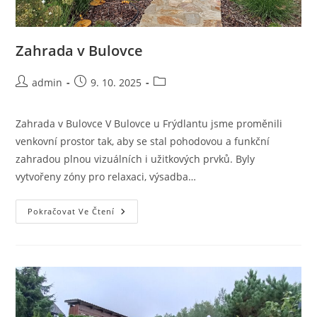
Zahrada v Bulovce
Autor
Příspěvek
Rubriky
admin
9. 10. 2025
příspěvku
byl
příspěvku
publikován
Zahrada v Bulovce V Bulovce u Frýdlantu jsme proměnili
venkovní prostor tak, aby se stal pohodovou a funkční
zahradou plnou vizuálních i užitkových prvků. Byly
vytvořeny zóny pro relaxaci, výsadba…
Zahrada
Pokračovat Ve Čtení
V
Bulovce