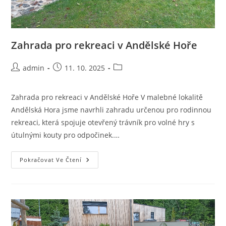
Zahrada pro rekreaci v Andělské Hoře
Autor
Příspěvek
Rubriky
admin
11. 10. 2025
příspěvku
byl
příspěvku
publikován
Zahrada pro rekreaci v Andělské Hoře V malebné lokalitě
Andělská Hora jsme navrhli zahradu určenou pro rodinnou
rekreaci, která spojuje otevřený trávník pro volné hry s
útulnými kouty pro odpočinek.…
Zahrada
Pokračovat Ve Čtení
Pro
Rekreaci
V
Andělské
Hoře