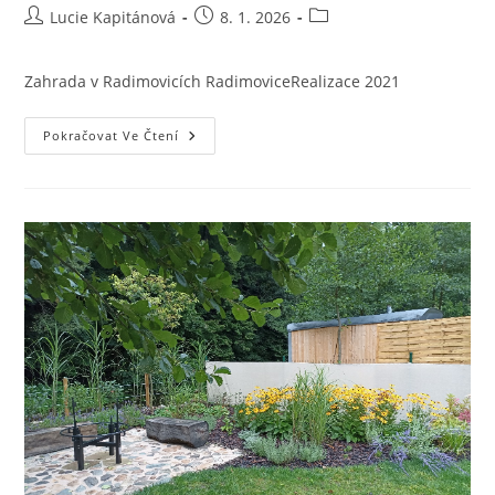
Autor
Příspěvek
Rubriky
Lucie Kapitánová
8. 1. 2026
příspěvku
byl
příspěvku
publikován
Zahrada v Radimovicích RadimoviceRealizace 2021
Zahrada
Pokračovat Ve Čtení
V
Radimovicích