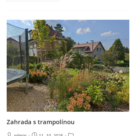
S
Ohništěm
Ve
Starém
Harcově
Zahrada s trampolínou
Autor
Příspěvek
Rubriky
admin
11. 10. 2025