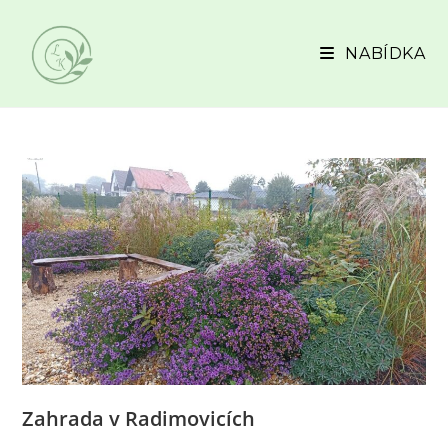
Přejít
k
NABÍDKA
obsahu
Zahrada v Radimovicích